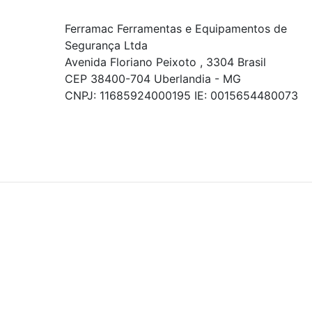
Ferramac Ferramentas e Equipamentos de
Segurança Ltda
Avenida Floriano Peixoto , 3304 Brasil
CEP 38400-704 Uberlandia - MG
CNPJ: 11685924000195 IE: 0015654480073
© COPYRIGHT 2021 - TODOS OS DIREITOS RESERVADOS.
Powered By
As ofertas, descontos, preços e condições de
pagamento apresentados são exclusivos para
compras online no site!
Em caso de divergência de
preços, prevalecerá o valor exibido no carrinho de
compras no momento da finalização. Note que tanto
os preços quanto o estoque estão sujeitos a
alterações sem aviso prévio.