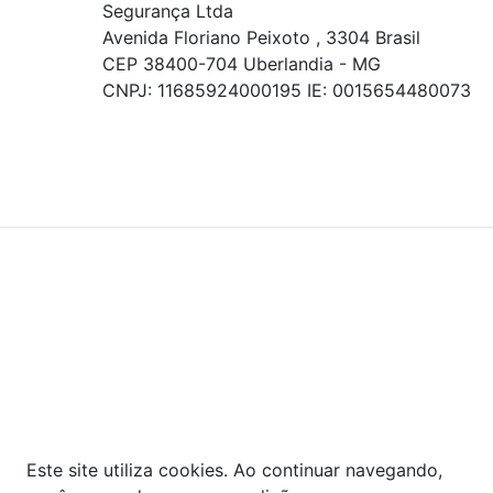
Segurança Ltda
Avenida Floriano Peixoto , 3304 Brasil
CEP 38400-704 Uberlandia - MG
CNPJ: 11685924000195 IE: 0015654480073
© COPYRIGHT 2021 - TODOS OS DIREITOS RESERVADOS.
Powered By
As ofertas, descontos, preços e condições de
pagamento apresentados são exclusivos para
compras online no site!
Em caso de divergência de
preços, prevalecerá o valor exibido no carrinho de
compras no momento da finalização. Note que tanto
os preços quanto o estoque estão sujeitos a
alterações sem aviso prévio.
Este site utiliza cookies. Ao continuar navegando,