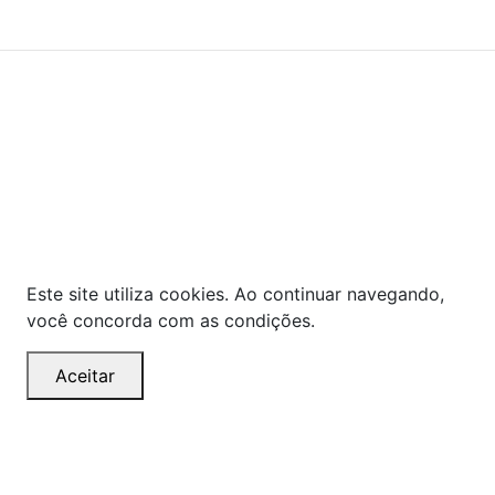
Powered By
As ofertas, descontos, preços e condições de
pagamento apresentados são exclusivos para
compras online no site!
Em caso de divergência de
preços, prevalecerá o valor exibido no carrinho de
compras no momento da finalização. Note que tanto
os preços quanto o estoque estão sujeitos a
alterações sem aviso prévio.
Este site utiliza cookies. Ao continuar navegando,
você concorda com as condições.
Aceitar