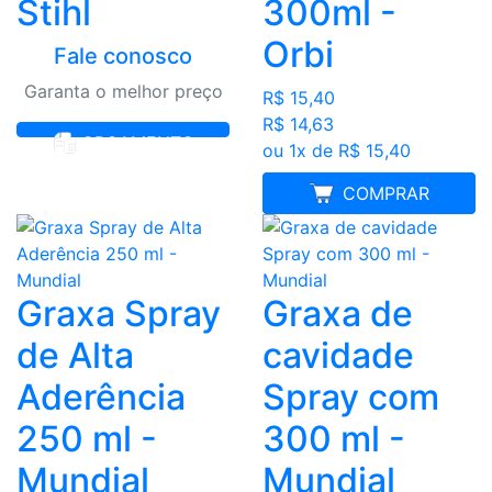
Stihl
300ml -
Orbi
Fale conosco
Garanta o melhor preço
R$ 15,40
R$ 14,63
ORÇAMENTO
ou 1x de R$ 15,40
MELHOR PREÇO
COMPRAR
Graxa Spray
Graxa de
de Alta
cavidade
Aderência
Spray com
250 ml -
300 ml -
Mundial
Mundial