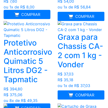
R$ 7,60
R$ 54,00
ou 1x de R$ 8,00
ou 1x de R$ 56,84
COMPRAR
MELHOR PREÇO
COMPRAR
Graxa para
Protetivo
Chassis CA-
Anticorrosivo
2 com 1 kg -
Quimatic 5
Vonder
Litros DG2 -
R$ 37,03
Tapmatic
R$ 35,18
ou 1x de R$ 37,03
R$ 394,80
R$ 375,06
MELHOR PREÇO
COMPRAR
ou 8x de R$ 49,35
COMPRAR