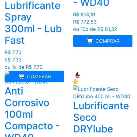
- WD40
Lubrificante
Spray
R$ 813,19
R$ 772,53
300ml - Lub
ou 10x de R$ 81,32
Fast
MELHOR PREÇO
COMPRAR
R$ 7,70
R$ 7,32
ou 1x de R$ 7,70
COMPRAR
Anti
Corrosivo
Lubrificante
100ml
Seco
Compacto -
DRYlube