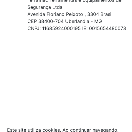
Segurança Ltda
Avenida Floriano Peixoto , 3304 Brasil
CEP 38400-704 Uberlandia - MG
CNPJ: 11685924000195 IE: 0015654480073
© COPYRIGHT 2021 - TODOS OS DIREITOS RESERVADOS.
Powered By
As ofertas, descontos, preços e condições de
pagamento apresentados são exclusivos para
compras online no site!
Em caso de divergência de
preços, prevalecerá o valor exibido no carrinho de
compras no momento da finalização. Note que tanto
os preços quanto o estoque estão sujeitos a
alterações sem aviso prévio.
Este site utiliza cookies. Ao continuar navegando,