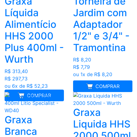
Graxa
Torneira de
Líquida
Jardim com
Alimentício
Adaptador
HHS 2000
1/2" e 3/4" -
Plus 400ml -
Tramontina
Wurth
R$ 8,20
R$ 7,79
R$ 313,40
ou 1x de R$ 8,20
R$ 297,73
ou 6x de R$ 52,23
MELHOR PREÇO
COMPRAR
COMPRAR
Graxa
Graxa
Liquida HHS
Branca
2000 500ml