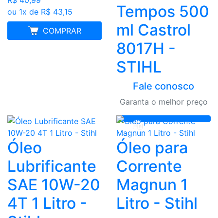
R$ 40,99
Tempos 500
ou 1x de R$ 43,15
ml Castrol
MELHOR PREÇO
COMPRAR
8017H -
STIHL
Fale conosco
Garanta o melhor preço
ORÇAMENTO
Óleo
Óleo para
Lubrificante
Corrente
SAE 10W-20
Magnun 1
4T 1 Litro -
Litro - Stihl