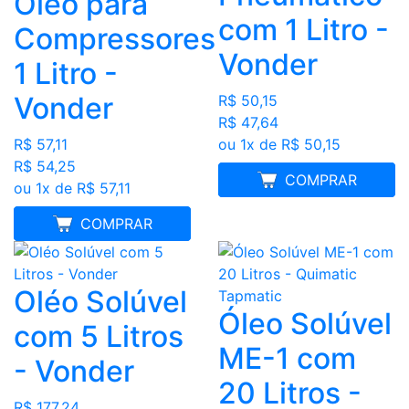
Óleo para
com 1 Litro -
Compressores
Vonder
1 Litro -
Vonder
R$ 50,15
R$ 47,64
ou 1x de R$ 50,15
R$ 57,11
R$ 54,25
MELHOR PREÇO
COMPRAR
ou 1x de R$ 57,11
MELHOR PREÇO
COMPRAR
Oléo Solúvel
Óleo Solúvel
com 5 Litros
ME-1 com
- Vonder
20 Litros -
R$ 177,24