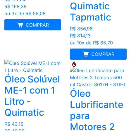
Quimatic
R$ 168,38
ou 3x de R$ 59,08
Tapmatic
MELHOR PREÇO
COMPRAR
R$ 856,98
R$ 814,13
ou 10x de R$ 85,70
MELHOR PREÇO
COMPRAR
Óleo Solúvel
ME-1 com 1
Óleo
Litro -
Lubrificante
Quimatic
para
Motores 2
R$ 43,15