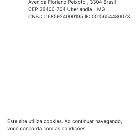
Avenida Floriano Peixoto , 3304 Brasil
CEP 38400-704 Uberlandia - MG
CNPJ: 11685924000195 IE: 0015654480073
© COPYRIGHT 2021 - TODOS OS DIREITOS RESERVADOS.
Powered By
As ofertas, descontos, preços e condições de
pagamento apresentados são exclusivos para
compras online no site!
Em caso de divergência de
preços, prevalecerá o valor exibido no carrinho de
compras no momento da finalização. Note que tanto
os preços quanto o estoque estão sujeitos a
alterações sem aviso prévio.
Este site utiliza cookies. Ao continuar navegando,
você concorda com as condições.