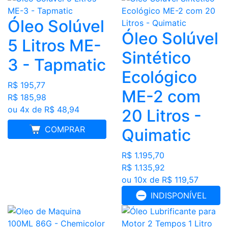
Óleo Solúvel
Óleo Solúvel
5 Litros ME-
Sintético
3 - Tapmatic
Ecológico
R$ 195,77
ME-2 com
R$ 185,98
ou 4x de R$ 48,94
20 Litros -
MELHOR PREÇO
COMPRAR
Quimatic
R$ 1.195,70
R$ 1.135,92
ou 10x de R$ 119,57
INDISPONÍVEL