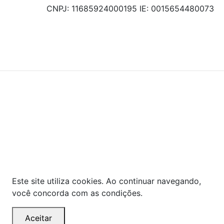
CNPJ: 11685924000195 IE: 0015654480073
© COPYRIGHT 2021 - TODOS OS DIREITOS RESERVADOS.
Powered By
As ofertas, descontos, preços e condições de
pagamento apresentados são exclusivos para
compras online no site!
Em caso de divergência de
preços, prevalecerá o valor exibido no carrinho de
compras no momento da finalização. Note que tanto
os preços quanto o estoque estão sujeitos a
alterações sem aviso prévio.
Este site utiliza cookies. Ao continuar navegando,
você concorda com as condições.
Aceitar