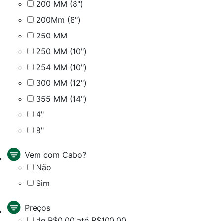
200 MM (8")
200Mm (8")
250 MM
250 MM (10")
254 MM (10")
300 MM (12")
355 MM (14")
4"
8"
Vem com Cabo?
Não
Sim
Preços
de R$0,00 até R$100,00