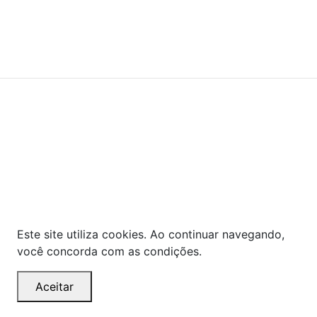
© COPYRIGHT 2021 - TODOS OS DIREITOS RESERVADOS.
Powered By
As ofertas, descontos, preços e condições de
pagamento apresentados são exclusivos para
compras online no site!
Em caso de divergência de
preços, prevalecerá o valor exibido no carrinho de
compras no momento da finalização. Note que tanto
os preços quanto o estoque estão sujeitos a
alterações sem aviso prévio.
Este site utiliza cookies. Ao continuar navegando,
você concorda com as condições.
Aceitar