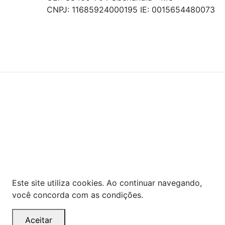
CNPJ: 11685924000195 IE: 0015654480073
© COPYRIGHT 2021 - TODOS OS DIREITOS RESERVADOS.
Powered By
As ofertas, descontos, preços e condições de
pagamento apresentados são exclusivos para
compras online no site!
Em caso de divergência de
preços, prevalecerá o valor exibido no carrinho de
compras no momento da finalização. Note que tanto
os preços quanto o estoque estão sujeitos a
alterações sem aviso prévio.
Este site utiliza cookies. Ao continuar navegando,
você concorda com as condições.
Aceitar