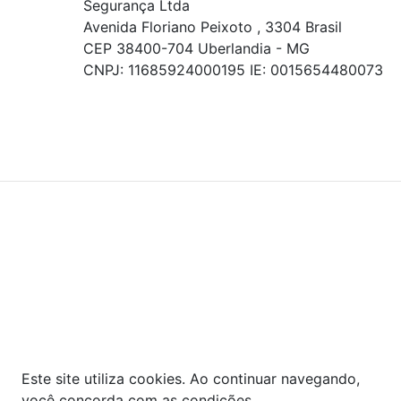
Segurança Ltda
Avenida Floriano Peixoto , 3304 Brasil
CEP 38400-704 Uberlandia - MG
CNPJ: 11685924000195 IE: 0015654480073
© COPYRIGHT 2021 - TODOS OS DIREITOS RESERVADOS.
Powered By
As ofertas, descontos, preços e condições de
pagamento apresentados são exclusivos para
compras online no site!
Em caso de divergência de
preços, prevalecerá o valor exibido no carrinho de
compras no momento da finalização. Note que tanto
os preços quanto o estoque estão sujeitos a
alterações sem aviso prévio.
Este site utiliza cookies. Ao continuar navegando,
você concorda com as condições.