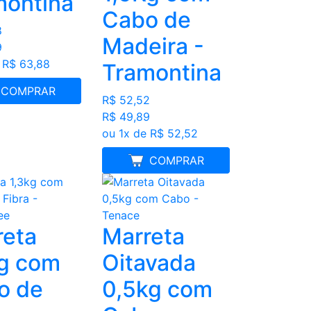
montina
Cabo de
8
Madeira -
9
 R$ 63,88
Tramontina
LHOR PREÇO
COMPRAR
R$ 52,52
R$ 49,89
ou 1x de R$ 52,52
MELHOR PREÇO
COMPRAR
reta
Marreta
kg com
Oitavada
o de
0,5kg com