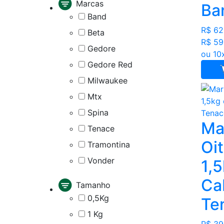
Marcas
Ba
Band
R$ 62
Beta
R$ 59
Gedore
ou 10
Gedore Red
Milwaukee
Mtx
Spina
Ma
Tenace
Oi
Tramontina
Vonder
1,
Ca
Tamanho
0,5Kg
Te
1 Kg
R$ 39