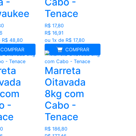
a -
Cabo -
waukee
Tenace
80
R$ 17,80
6
R$ 16,91
 R$ 48,80
ou 1x de R$ 17,80
COMPRAR
COMPRAR
reta
Marreta
avada
Oitavada
 com
8kg com
o -
Cabo -
ace
Tenace
90
R$ 186,80
26
R$ 177,46