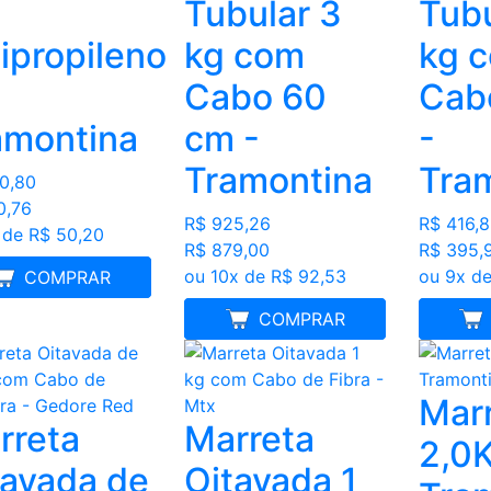
Tubular 3
Tubu
ipropileno
kg com
kg 
Cabo 60
Cab
amontina
cm -
-
Tramontina
Tra
0,80
0,76
R$ 925,26
R$ 416,
 de R$ 50,20
R$ 879,00
R$ 395,
ou 10x de R$ 92,53
ou 9x de
MELHOR PREÇO
COMPRAR
MELHOR PREÇO
COMPRAR
ME
Mar
rreta
Marreta
2,0K
tavada de
Oitavada 1