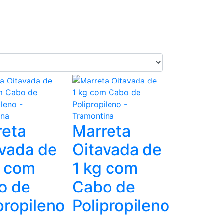
reta
Marreta
vada de
Oitavada de
g com
1 kg com
o de
Cabo de
propileno
Polipropileno