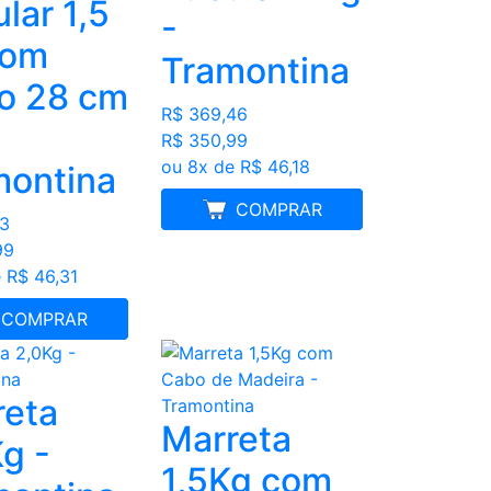
lar 1,5
-
com
Tramontina
o 28 cm
R$ 369,46
R$ 350,99
ou 8x de R$ 46,18
montina
MELHOR PREÇO
COMPRAR
83
99
 R$ 46,31
LHOR PREÇO
COMPRAR
reta
Marreta
g -
1,5Kg com