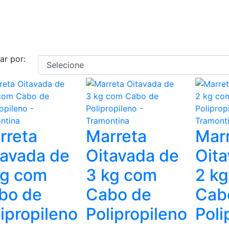
ar por:
rreta
Marreta
Mar
tavada de
Oitavada de
Oita
kg com
3 kg com
2 k
bo de
Cabo de
Cab
ipropileno
Polipropileno
Poli