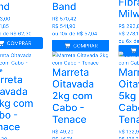
Fibr
nd
Band
Mil
3,00
R$ 570,42
1,85
R$ 541,90
R$ 292,
x de R$ 62,30
ou 10x de R$ 57,04
R$ 278,1
ou 6x de
COMPRAR
FRETE GRÁTIS
COMPRAR
Marreta
Mar
rreta
Oitavada
Oit
tavada
2kg com
5kg
5kg com
Cabo -
Cab
bo -
Tenace
Ten
nace
R$ 49,20
R$ 132,
,30
R$ 46,74
R$ 126,