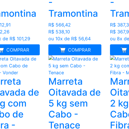
-
-
amontina
Tramontina
Tra
12,91
R$ 566,42
R$ 387,
2,26
R$ 538,10
R$ 367,
x de R$ 101,29
ou 10x de R$ 56,64
ou 8x de
MELHOR PREÇO
COMPRAR
MELHOR PREÇO
COMPRAR
ME
rreta
Marreta
Mar
tavada de
Oitavada de
Oita
kg com
5 kg sem
2 k
bo de
Cabo -
Cab
ra -
Tenace
Fibr