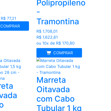
Polipropileno
-
5
 R$ 77,21
Tramontina
COMPRAR
R$ 1.708,01
R$ 1.622,61
ou 10x de R$ 170,80
MELHOR PREÇO
COMPRAR
Marreta
reta
Oitavada
avada
com Cabo
o
Tubular 1 kg