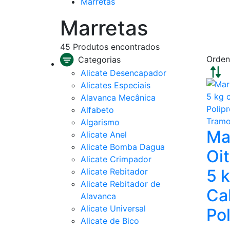
Marretas
Marretas
45
Produtos encontrados
Orden
Categorias
Alicate Desencapador
Alicates Especiais
Alavanca Mecânica
Alfabeto
Algarismo
Ma
Alicate Anel
Alicate Bomba Dagua
Oi
Alicate Crimpador
5 
Alicate Rebitador
Alicate Rebitador de
Ca
Alavanca
Alicate Universal
Pol
Alicate de Bico