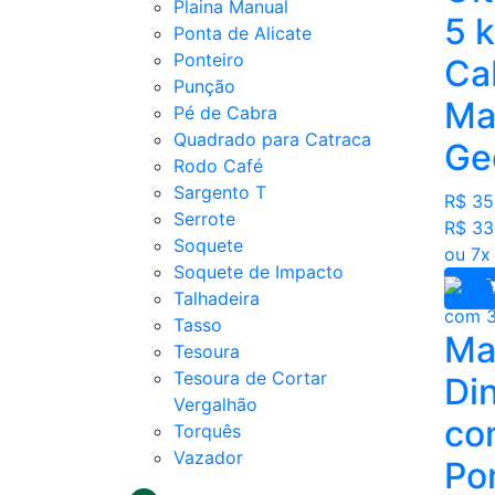
Plaina Manual
5 
Ponta de Alicate
Ponteiro
Ca
Punção
Ma
Pé de Cabra
Quadrado para Catraca
Ge
Rodo Café
Sargento T
R$ 35
Serrote
R$ 33
Soquete
ou 7x
Soquete de Impacto
Talhadeira
Tasso
Ma
Tesoura
Tesoura de Cortar
Di
Vergalhão
co
Torquês
Vazador
Pon