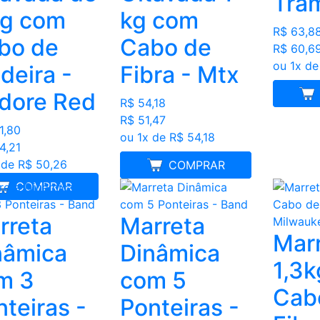
Tra
kg com
kg com
R$ 63,8
bo de
Cabo de
R$ 60,6
ou 1x de
deira -
Fibra - Mtx
ME
dore Red
R$ 54,18
R$ 51,47
1,80
ou 1x de R$ 54,18
4,21
 de R$ 50,26
MELHOR PREÇO
COMPRAR
COMPRAR
rreta
Marreta
Mar
nâmica
Dinâmica
1,3
m 3
com 5
Cab
teiras -
Ponteiras -