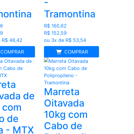
-
montina
Tramontina
36
R$ 160,62
99
R$ 152,59
 R$ 48,42
ou 3x de R$ 53,54
LHOR PREÇO
COMPRAR
MELHOR PREÇO
COMPRAR
reta
Marreta
vada de
Oitavada
g com
10kg com
o de
Cabo de
a - MTX