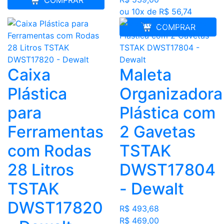
ou 10x de R$ 56,74
COMPRAR
Caixa
Maleta
Plástica
Organizadora
para
Plástica com
Ferramentas
2 Gavetas
com Rodas
TSTAK
28 Litros
DWST17804
TSTAK
- Dewalt
DWST17820
R$ 493,68
R$ 469,00