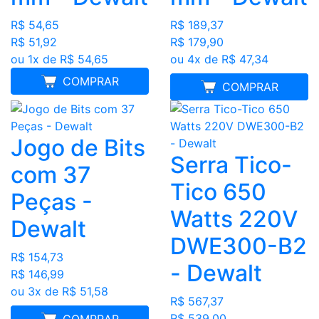
R$ 54,65
R$ 189,37
R$ 51,92
R$ 179,90
ou 1x de R$ 54,65
ou 4x de R$ 47,34
COMPRAR
MELHOR PREÇO
COMPRAR
Jogo de Bits
Serra Tico-
com 37
Tico 650
Peças -
Watts 220V
Dewalt
DWE300-B2
R$ 154,73
- Dewalt
R$ 146,99
ou 3x de R$ 51,58
R$ 567,37
R$ 539,00
MELHOR PREÇO
COMPRAR