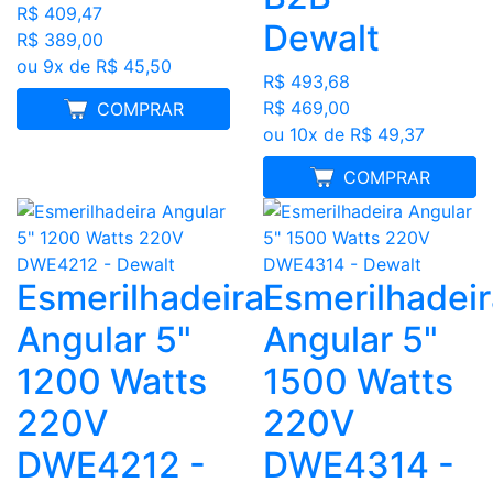
R$ 409,47
Dewalt
R$ 389,00
ou 9x de R$ 45,50
R$ 493,68
R$ 469,00
FRETE GRÁTIS
COMPRAR
ou 10x de R$ 49,37
FRETE GRÁTIS
COMPRAR
Esmerilhadeira
Esmerilhadeir
Angular 5"
Angular 5"
1200 Watts
1500 Watts
220V
220V
DWE4212 -
DWE4314 -