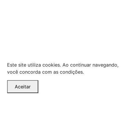
As ofertas, descontos, preços e condições de
pagamento apresentados são exclusivos para
compras online no site!
Em caso de divergência de
preços, prevalecerá o valor exibido no carrinho de
compras no momento da finalização. Note que tanto
os preços quanto o estoque estão sujeitos a
alterações sem aviso prévio.
Este site utiliza cookies. Ao continuar navegando,
você concorda com as condições.
Aceitar