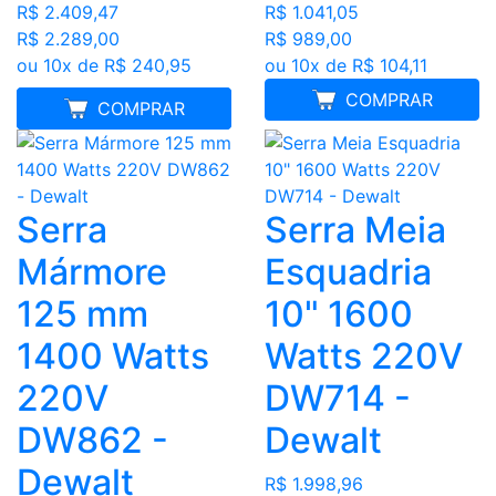
R$ 2.409,47
R$ 1.041,05
R$ 2.289,00
R$ 989,00
ou 10x de R$ 240,95
ou 10x de R$ 104,11
COMPRAR
FRETE GRÁTIS
COMPRAR
Serra
Serra Meia
Mármore
Esquadria
125 mm
10" 1600
1400 Watts
Watts 220V
220V
DW714 -
DW862 -
Dewalt
Dewalt
R$ 1.998,96