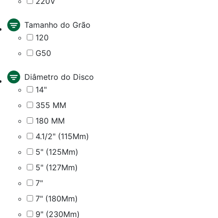
220V
Tamanho do Grão
120
G50
Diâmetro do Disco
14"
355 MM
180 MM
4.1/2" (115Mm)
5" (125Mm)
5" (127Mm)
7"
7" (180Mm)
9" (230Mm)