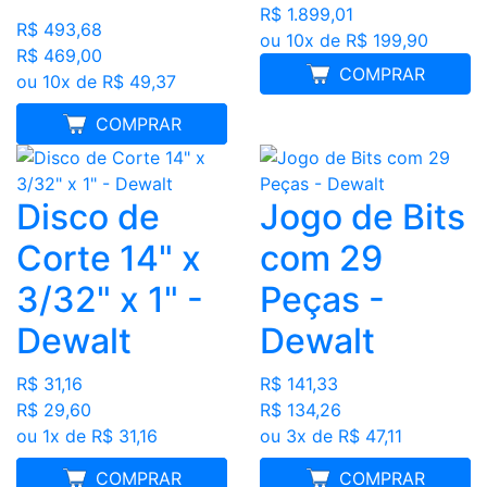
R$ 1.899,01
R$ 493,68
ou 10x de R$ 199,90
R$ 469,00
COMPRAR
ou 10x de R$ 49,37
FRETE GRÁTIS
COMPRAR
Disco de
Jogo de Bits
Corte 14" x
com 29
3/32" x 1" -
Peças -
Dewalt
Dewalt
R$ 31,16
R$ 141,33
R$ 29,60
R$ 134,26
ou 1x de R$ 31,16
ou 3x de R$ 47,11
MELHOR PREÇO
COMPRAR
MELHOR PREÇO
COMPRAR