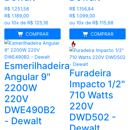
R$ 1.251,58
R$ 1.156,84
R$ 1.189,00
R$ 1.099,00
ou 10x de R$ 125,16
ou 10x de R$ 115,68
FRETE GRÁTIS
COMPRAR
FRETE GRÁTIS
COMPRAR
Esmerilhadeira
Furadeira
Angular 9"
Impacto 1/2"
2200W
710 Watts
220V
220V
DWE490B2
DWD502 -
- Dewalt
Dewalt