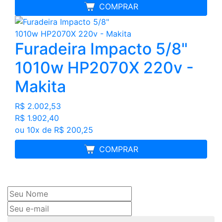
FRETE GRÁTIS
COMPRAR
Furadeira Impacto 5/8"
1010w HP2070X 220v -
Makita
R$ 2.002,53
R$ 1.902,40
ou 10x de R$ 200,25
MELHOR PREÇO
COMPRAR
Cadastre seu nome e e-mail
e receba ofertas exclusivas