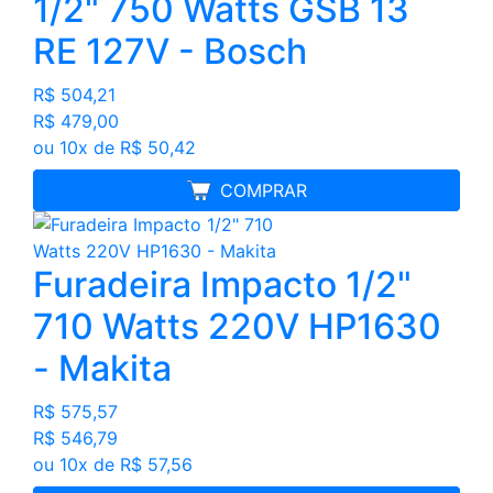
1/2" 750 Watts GSB 13
RE 127V - Bosch
R$ 504,21
R$ 479,00
ou 10x de R$ 50,42
FRETE GRÁTIS
COMPRAR
Furadeira Impacto 1/2"
710 Watts 220V HP1630
- Makita
R$ 575,57
R$ 546,79
ou 10x de R$ 57,56