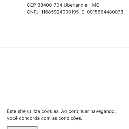
CEP 38400-704 Uberlandia - MG
CNPJ: 11685924000195 IE: 0015654480073
© COPYRIGHT 2021 - TODOS OS DIREITOS RESERVADOS.
Powered By
As ofertas, descontos, preços e condições de
pagamento apresentados são exclusivos para
compras online no site!
Em caso de divergência de
preços, prevalecerá o valor exibido no carrinho de
compras no momento da finalização. Note que tanto
os preços quanto o estoque estão sujeitos a
alterações sem aviso prévio.
Este site utiliza cookies. Ao continuar navegando,
você concorda com as condições.