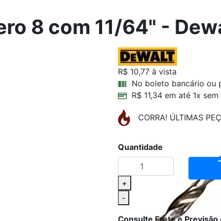
ro 8 com 11/64" - Dew
R$ 10,77
à vista
No boleto bancário ou 
R$ 11,34 em até 1x sem 
CORRA! ÚLTIMAS PE
Quantidade
+
-
Consulte Frete e Previsão