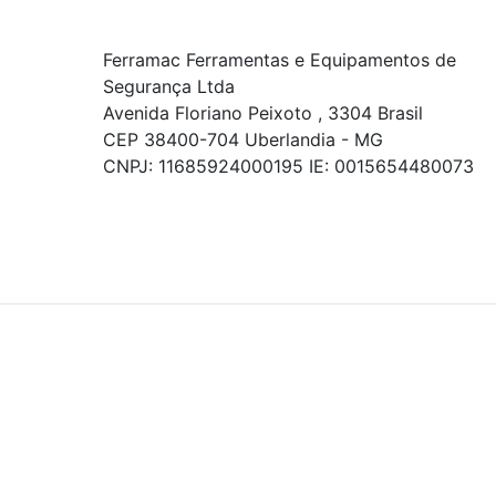
Ferramac Ferramentas e Equipamentos de
Segurança Ltda
Avenida Floriano Peixoto , 3304 Brasil
CEP 38400-704 Uberlandia - MG
CNPJ: 11685924000195 IE: 0015654480073
© COPYRIGHT 2021 - TODOS OS DIREITOS RESERVADOS.
Powered By
As ofertas, descontos, preços e condições de
pagamento apresentados são exclusivos para
compras online no site!
Em caso de divergência de
preços, prevalecerá o valor exibido no carrinho de
compras no momento da finalização. Note que tanto
os preços quanto o estoque estão sujeitos a
alterações sem aviso prévio.