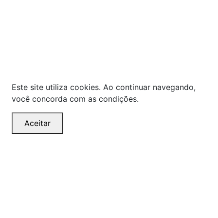
pagamento apresentados são exclusivos para
compras online no site!
Em caso de divergência de
preços, prevalecerá o valor exibido no carrinho de
compras no momento da finalização. Note que tanto
os preços quanto o estoque estão sujeitos a
alterações sem aviso prévio.
Este site utiliza cookies. Ao continuar navegando,
você concorda com as condições.
Aceitar