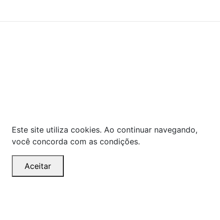
Powered By
As ofertas, descontos, preços e condições de
pagamento apresentados são exclusivos para
compras online no site!
Em caso de divergência de
preços, prevalecerá o valor exibido no carrinho de
compras no momento da finalização. Note que tanto
os preços quanto o estoque estão sujeitos a
alterações sem aviso prévio.
Este site utiliza cookies. Ao continuar navegando,
você concorda com as condições.
Aceitar