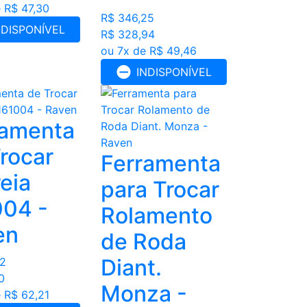
 R$ 47,30
R$ 346,25
NDISPONÍVEL
R$ 328,94
ou 7x de R$ 49,46
INDISPONÍVEL
ramenta
rocar
Ferramenta
eia
para Trocar
004 -
Rolamento
en
de Roda
Diant.
42
0
Monza -
 R$ 62,21