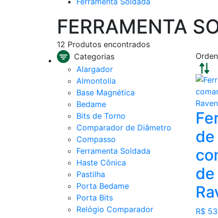
Ferramenta Soldada
FERRAMENTA S
12
Produtos encontrados
Orden
Categorias
Alargador
Almontolia
Base Magnética
Bedame
Fe
Bits de Torno
Comparador de Diâmetro
de
Compasso
co
Ferramenta Soldada
Haste Cônica
de 
Pastilha
Porta Bedame
Ra
Porta Bits
Relógio Comparador
R$ 53