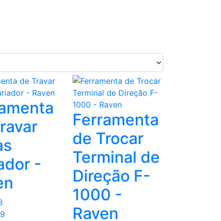
ramenta
Ferramenta
ravar
de Trocar
as
Terminal de
ador -
Direção F-
en
1000 -
8
Raven
99