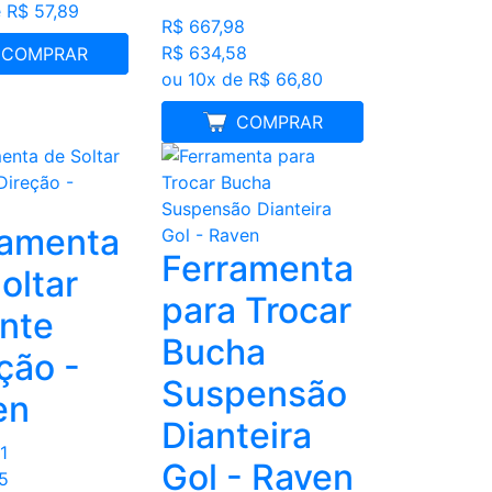
 R$ 57,89
R$ 667,98
R$ 634,58
LHOR PREÇO
COMPRAR
ou 10x de R$ 66,80
MELHOR PREÇO
COMPRAR
ramenta
Ferramenta
oltar
para Trocar
nte
Bucha
ção -
Suspensão
en
Dianteira
1
Gol - Raven
5