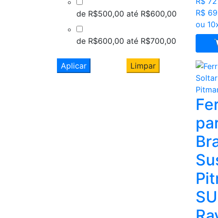
R$ 72
R$ 69
de R$500,00 até R$600,00
ou 10
de R$600,00 até R$700,00
Aplicar
Limpar
Fe
par
Br
Su
Pi
SU
Ra