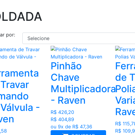
OLDADA
ar por:
Pinhão
Fer
rramenta
Chave
de T
 Travar
Multiplicadora
Poli
mando
- Raven
Vari
Válvula -
Rav
R$ 426,20
ven
R$ 404,89
R$ 115,7
ou 9x de R$ 47,36
,58
R$ 109,