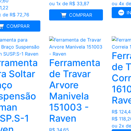
7,60
ou 1x de R$ 33,87
ou 4x de
1,22
I
x de R$ 72,76
MELHOR PREÇO
COMPRAR
MELHOR PREÇO
COMPRAR
Fer
rramenta
Ferramenta
de T
a Soltar
de Travar
Corr
aço
Arvore
161
spensão
Manivela
Rav
tman
151003 -
R$ 124,
SP.S-1
Raven
R$ 118,2
ou 2x de
ven
R$ 34,65