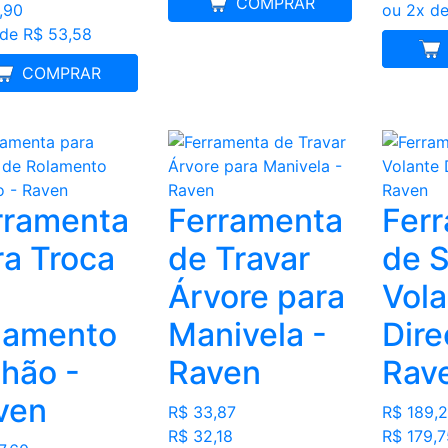
COMPRAR
,90
ou 2x de
 de R$ 53,58
ME
MELHOR PREÇO
COMPRAR
rramenta
Ferramenta
Fer
ra Troca
de Travar
de S
Árvore para
Vola
lamento
Manivela -
Dire
nhão -
Raven
Rav
ven
R$ 33,87
R$ 189,2
R$ 32,18
R$ 179,7