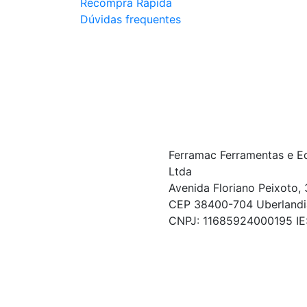
Recompra Rápida
Dúvidas frequentes
Ferramac Ferramentas e E
Ltda
Avenida Floriano Peixoto, 
CEP 38400-704 Uberlandi
CNPJ: 11685924000195 I
© COPYRIGHT 2021 - TODOS OS DIREITOS RESERVA
Powered By