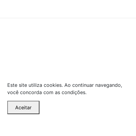
© COPYRIGHT 2021 - TODOS OS DIREITOS RESERVADOS.
Powered By
As ofertas, descontos, preços e condições de
pagamento apresentados são exclusivos para
compras online no site!
Em caso de divergência de
preços, prevalecerá o valor exibido no carrinho de
compras no momento da finalização. Note que tanto
os preços quanto o estoque estão sujeitos a
alterações sem aviso prévio.
Este site utiliza cookies. Ao continuar navegando,
você concorda com as condições.
Aceitar