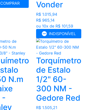
Vonder
COMPRAR
R$ 1.015,94
R$ 965,14
ou 10x de R$ 101,59
INDISPONÍVEL
químetro
Torquímetro
stalo
de Estalo
50 N.m
1/2" 60-
aixe
300 NM -
 -
Gedore Red
ley
R$ 1.505,21