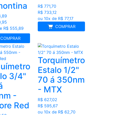
montina
R$ 771,70
R$ 733,12
8,89
ou 10x de R$ 77,17
0,95
COMPRAR
de R$ 555,89
LHOR PREÇO
COMPRAR
Torquímetro
químetro
Estalo 1/2"
lo 3/4"
70 á 350nm
0
- MTX
nm -
R$ 627,02
ore Red
R$ 595,67
ou 10x de R$ 62,70