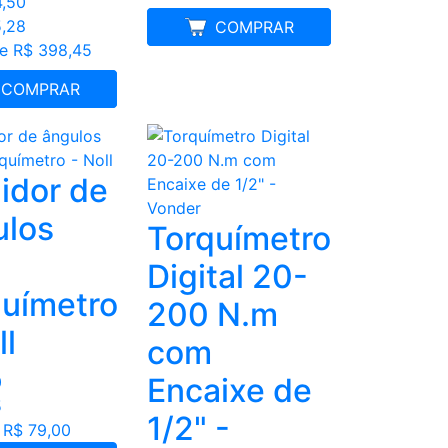
4,50
5,28
MELHOR PREÇO
COMPRAR
de R$ 398,45
FRETE GRÁTIS
COMPRAR
idor de
los
Torquímetro
a
Digital 20-
químetro
200 N.m
ll
com
Encaixe de
0
5
1/2" -
 R$ 79,00