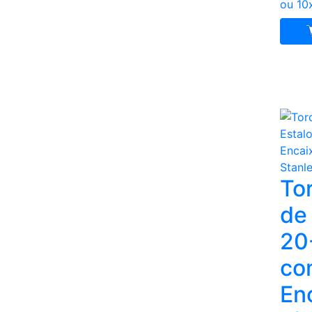
ou 10
To
de
20
co
En