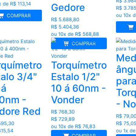
R$ 3.98
x de R$ 113,14
Gedore
R$ 3.78
ou 10x 
MELHOR PREÇO
COMPRAR
R$ 5.688,80
R$ 5.404,36
ou 10x de R$ 568,88
COMPRAR
Med
rquímetro
Torquímetro
ngu
alo 3/4"
Estalo 1/2"
par
0
10 á 60nm -
Tor
0nm -
Vonder
- No
dore Red
R$ 768,30
R$ 79,0
R$ 729,89
595,30
R$ 75,0
ou 10x de R$ 76,83
415,54
ou 1x de
COMPRAR