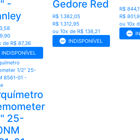
" -
Gedore Red
R$ 844,1
anley
R$ 1.382,05
R$ 801,
R$ 1.312,95
ou 10x d
3,58
ou 10x de R$ 138,21
I
9,90
INDISPONÍVEL
x de R$ 87,36
INDISPONÍVEL
rquímetro
emometer
2" 25-
0NM