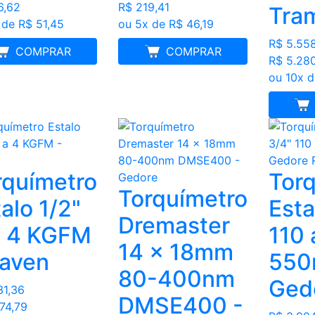
6,62
R$ 219,41
Tra
 de R$ 51,45
ou 5x de R$ 46,19
R$ 5.55
MELHOR PREÇO
COMPRAR
MELHOR PREÇO
COMPRAR
R$ 5.28
ou 10x 
ME
rquímetro
Tor
Torquímetro
alo 1/2"
Esta
Dremaster
a 4 KGFM
11
14 x 18mm
Raven
550
80-400nm
Ged
31,36
DMSE400 -
074,79