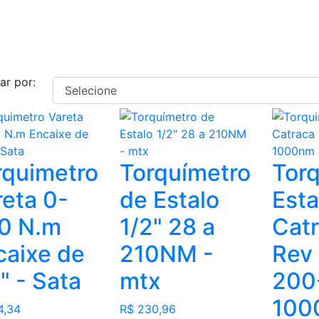
ar por:
rquimetro
Torquímetro
Tor
reta 0-
de Estalo
Esta
0 N.m
1/2" 28 a
Cat
caixe de
210NM -
Rev 
" - Sata
mtx
200
100
4,34
R$ 230,96