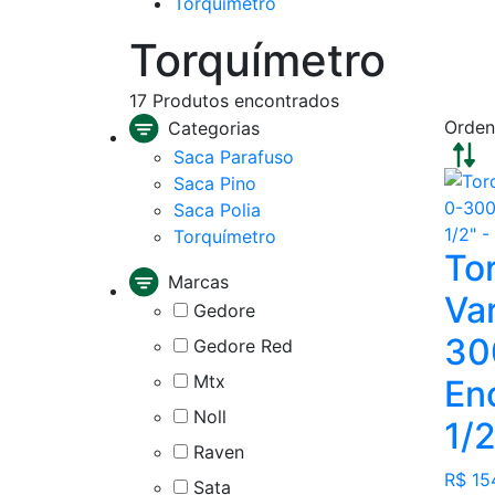
Torquímetro
Torquímetro
17
Produtos encontrados
Orden
Categorias
Saca Parafuso
Saca Pino
Saca Polia
Torquímetro
To
Marcas
Va
Gedore
30
Gedore Red
Mtx
En
Noll
1/2
Raven
R$ 15
Sata