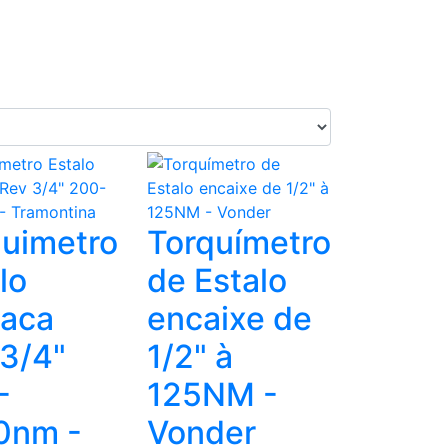
quimetro
Torquímetro
lo
de Estalo
raca
encaixe de
3/4"
1/2" à
-
125NM -
0nm -
Vonder