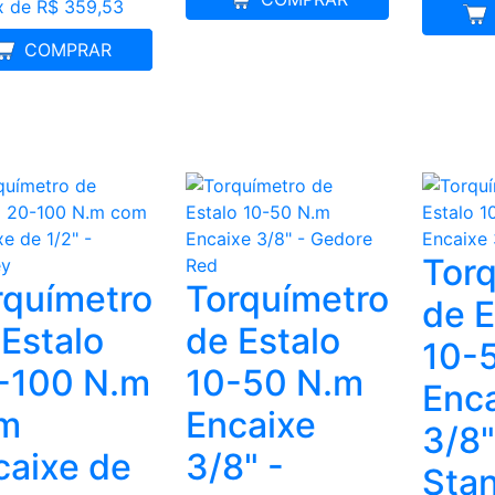
x de R$ 359,53
FRETE GRÁTIS
COMPRAR
Tor
rquímetro
Torquímetro
de E
 Estalo
de Estalo
10-
-100 N.m
10-50 N.m
Enc
m
Encaixe
3/8"
caixe de
3/8" -
Stan