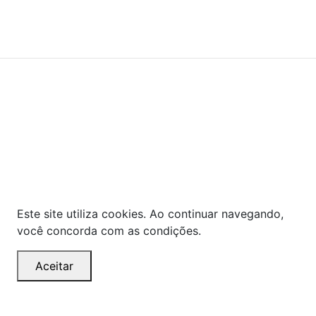
© COPYRIGHT 2021 - TODOS OS DIREITOS RESERVADOS.
Powered By
As ofertas, descontos, preços e condições de
pagamento apresentados são exclusivos para
compras online no site!
Em caso de divergência de
preços, prevalecerá o valor exibido no carrinho de
compras no momento da finalização. Note que tanto
os preços quanto o estoque estão sujeitos a
alterações sem aviso prévio.
Este site utiliza cookies. Ao continuar navegando,
você concorda com as condições.
Aceitar