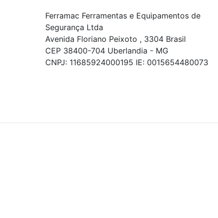
Ferramac Ferramentas e Equipamentos de
Segurança Ltda
Avenida Floriano Peixoto , 3304 Brasil
CEP 38400-704 Uberlandia - MG
CNPJ: 11685924000195 IE: 0015654480073
© COPYRIGHT 2021 - TODOS OS DIREITOS RESERVADOS.
Powered By
As ofertas, descontos, preços e condições de
pagamento apresentados são exclusivos para
compras online no site!
Em caso de divergência de
preços, prevalecerá o valor exibido no carrinho de
compras no momento da finalização. Note que tanto
os preços quanto o estoque estão sujeitos a
alterações sem aviso prévio.