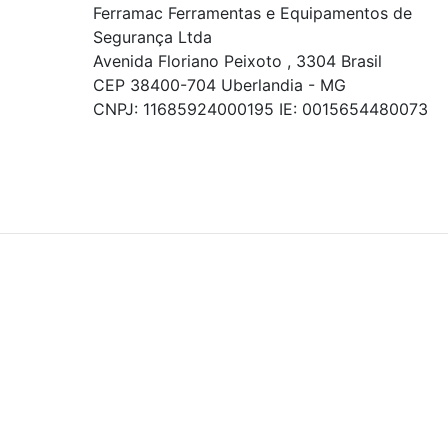
Ferramac Ferramentas e Equipamentos de
Segurança Ltda
Avenida Floriano Peixoto , 3304 Brasil
CEP 38400-704 Uberlandia - MG
CNPJ: 11685924000195 IE: 0015654480073
© COPYRIGHT 2021 - TODOS OS DIREITOS RESERVADOS.
Powered By
As ofertas, descontos, preços e condições de
pagamento apresentados são exclusivos para
compras online no site!
Em caso de divergência de
preços, prevalecerá o valor exibido no carrinho de
compras no momento da finalização. Note que tanto
os preços quanto o estoque estão sujeitos a
alterações sem aviso prévio.