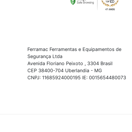
Ferramac Ferramentas e Equipamentos de
Segurança Ltda
Avenida Floriano Peixoto , 3304 Brasil
CEP 38400-704 Uberlandia - MG
CNPJ: 11685924000195 IE: 0015654480073
© COPYRIGHT 2021 - TODOS OS DIREITOS RESERVADOS.
Powered By
As ofertas, descontos, preços e condições de
pagamento apresentados são exclusivos para