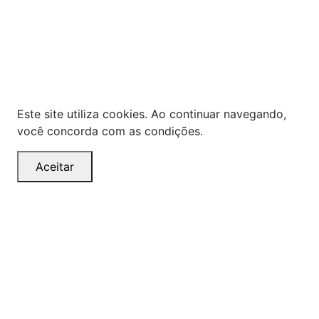
compras online no site!
Em caso de divergência de
preços, prevalecerá o valor exibido no carrinho de
compras no momento da finalização. Note que tanto
os preços quanto o estoque estão sujeitos a
alterações sem aviso prévio.
Este site utiliza cookies. Ao continuar navegando,
você concorda com as condições.
Aceitar