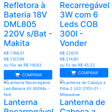
Refletora à
Recarregável
Bateria 18V
3W com 6
DML805
Leds COB
220V s/Bat -
300l -
Makita
Vonder
R$ 1.166,31
R$ 226,10
R$ 1.107,99
R$ 214,80
ou 10x de R$ 116,63
ou 5x de R$ 45,22
COMPRAR
FRETE GRÁTIS
COMPRAR
Lanterna
Lanterna de
Recarregável
Cabeça a