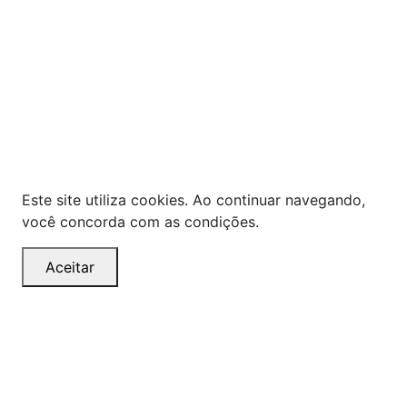
As ofertas, descontos, preços e condições de
pagamento apresentados são exclusivos para
compras online no site!
Em caso de divergência de
preços, prevalecerá o valor exibido no carrinho de
compras no momento da finalização. Note que tanto
os preços quanto o estoque estão sujeitos a
alterações sem aviso prévio.
Este site utiliza cookies. Ao continuar navegando,
você concorda com as condições.
Aceitar