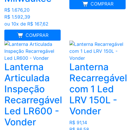
COMPRAR
R$ 1.676,20
R$ 1.592,39
ou 10x de R$ 167,62
MELHOR PREÇO
COMPRAR
Lanterna
Lanterna
Articulada
Recarregável
Inspeção
com 1 Led
Recarregável
LRV 150L -
Led LR600 -
Vonder
Vonder
R$ 91,14
R$ 86,58