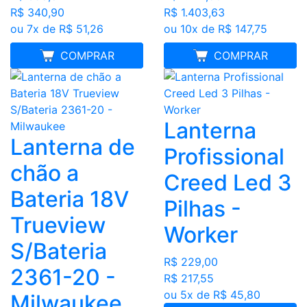
R$ 340,90
R$ 1.403,63
ou 7x de R$ 51,26
ou 10x de R$ 147,75
MELHOR PREÇO
COMPRAR
MELHOR PREÇO
COMPRAR
Lanterna
Lanterna de
Profissional
chão a
Creed Led 3
Bateria 18V
Pilhas -
Trueview
Worker
S/Bateria
R$ 229,00
2361-20 -
R$ 217,55
ou 5x de R$ 45,80
Milwaukee