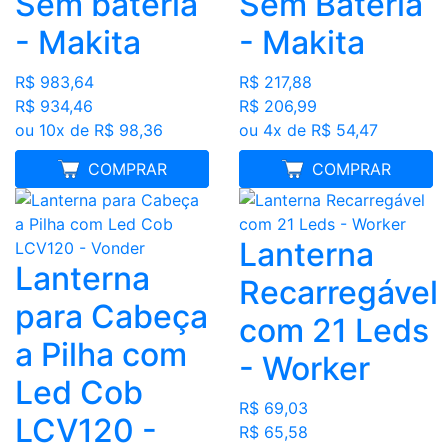
Sem bateria
Sem Bateria
- Makita
- Makita
R$ 983,64
R$ 217,88
R$ 934,46
R$ 206,99
ou 10x de R$ 98,36
ou 4x de R$ 54,47
MELHOR PREÇO
COMPRAR
MELHOR PREÇO
COMPRAR
Lanterna
Lanterna
Recarregável
para Cabeça
com 21 Leds
a Pilha com
- Worker
Led Cob
R$ 69,03
LCV120 -
R$ 65,58