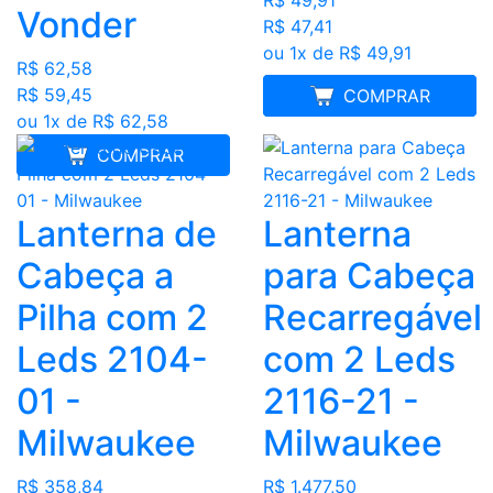
R$ 49,91
Vonder
R$ 47,41
ou 1x de R$ 49,91
R$ 62,58
R$ 59,45
MELHOR PREÇO
COMPRAR
ou 1x de R$ 62,58
COMPRAR
Lanterna de
Lanterna
Cabeça a
para Cabeça
Pilha com 2
Recarregável
Leds 2104-
com 2 Leds
01 -
2116-21 -
Milwaukee
Milwaukee
R$ 358,84
R$ 1.477,50