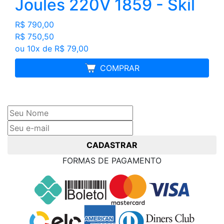
Joules 220V 1859 - Skil
R$ 790,00
R$ 750,50
ou 10x de R$ 79,00
FRETE GRÁTIS
COMPRAR
Cadastre seu nome e e-mail
e receba ofertas exclusivas
CADASTRAR
FORMAS DE PAGAMENTO