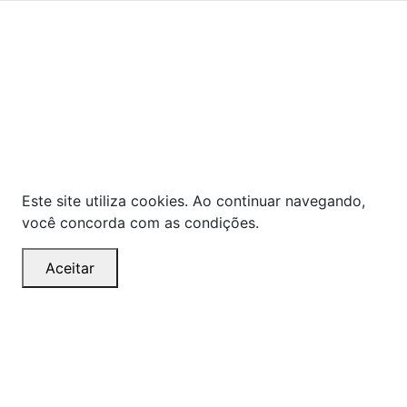
As ofertas, descontos, preços e condições de
pagamento apresentados são exclusivos para
compras online no site!
Em caso de divergência de
preços, prevalecerá o valor exibido no carrinho de
compras no momento da finalização. Note que tanto
os preços quanto o estoque estão sujeitos a
alterações sem aviso prévio.
Este site utiliza cookies. Ao continuar navegando,
você concorda com as condições.
Aceitar