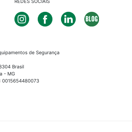
REDES SOCIAIS
quipamentos de Segurança
3304 Brasil
a - MG
E: 0015654480073
DOS.
to apresentados são exclusivos para compras online no s