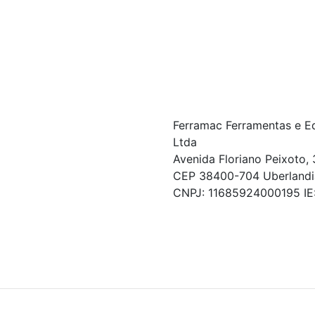
Ferramac Ferramentas e E
Ltda
Avenida Floriano Peixoto, 
CEP 38400-704 Uberlandi
CNPJ: 11685924000195 I
© COPYRIGHT 2021 - TODOS OS DIREITOS RESERVA
Powered By
As ofertas, descontos, preços e condições de pagamen