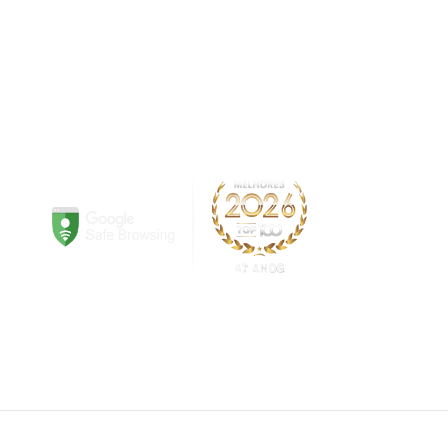
ite!
Em caso de divergência de preços, prevalecerá o