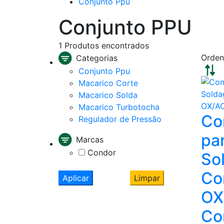
Conjunto Ppu
Conjunto PPU
1
Produtos encontrados
Orden
Categorias
Conjunto Ppu
Macarico Corte
Macarico Solda
Macarico Turbotocha
Co
Regulador de Pressão
pa
Marcas
Condor
So
Co
Aplicar
Limpar
OX
Co