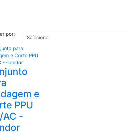
ar por:
njunto
ra
ldagem e
rte PPU
/AC -
ndor