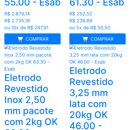
55.00 - Esab
61.30 - Esab
R$ 2.879,14
R$ 252,52
R$ 2.735,18
R$ 239,89
ou 10x de R$ 287,91
ou 5x de R$ 50,50
FRETE GRÁTIS
COMPRAR
MELHOR PREÇO
COMPRAR
Eletrodo
Eletrodo
Revestido
Revestido
3,25 mm
Inox 2,50
lata com
mm pacote
20kg OK
com 2kg OK
46.00 -