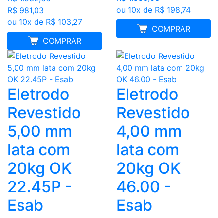
ou 10x de R$ 198,74
R$ 981,03
ou 10x de R$ 103,27
FRETE GRÁTIS
COMPRAR
MELHOR PREÇO
COMPRAR
Eletrodo
Eletrodo
Revestido
Revestido
5,00 mm
4,00 mm
lata com
lata com
20kg OK
20kg OK
22.45P -
46.00 -
Esab
Esab