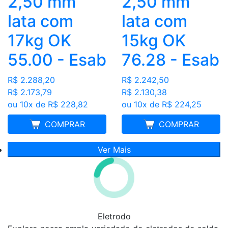
2,50 mm
2,50 mm
lata com
lata com
17kg OK
15kg OK
55.00 - Esab
76.28 - Esab
R$ 2.288,20
R$ 2.242,50
R$ 2.173,79
R$ 2.130,38
ou 10x de R$ 228,82
ou 10x de R$ 224,25
FRETE GRÁTIS
COMPRAR
FRETE GRÁTIS
COMPRAR
Ver Mais
Eletrodo