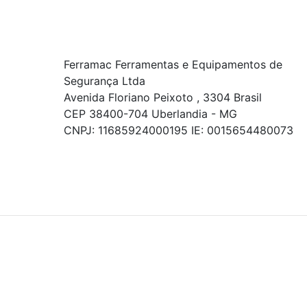
Ferramac Ferramentas e Equipamentos de
Segurança Ltda
Avenida Floriano Peixoto , 3304 Brasil
CEP 38400-704 Uberlandia - MG
CNPJ: 11685924000195 IE: 0015654480073
© COPYRIGHT 2021 - TODOS OS DIREITOS RESERVADOS.
Powered By
As ofertas, descontos, preços e condições de
pagamento apresentados são exclusivos para
compras online no site!
Em caso de divergência de
preços, prevalecerá o valor exibido no carrinho de
compras no momento da finalização. Note que tanto