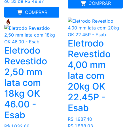
ou 3x de R$ 49,97
COMPRAR
MELHOR PREÇO
COMPRAR
Eletrodo
Eletrodo
Revestido
Revestido
4,00 mm
2,50 mm
lata com
lata com
20kg OK
18kg OK
22.45P -
46.00 -
Esab
Esab
R$ 1.987,40
R$ 1.888,03
R$ 1.032,66