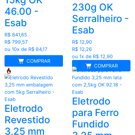
230g OK
46.00 -
Serralheiro -
Esab
Esab
R$ 841,65
R$ 799,57
R$ 12,90
ou 10x de R$ 84,17
R$ 12,26
ou 1x de R$ 12,90
FRETE GRÁTIS
COMPRAR
COMPRAR
Eletrodo
Eletrodo
para Ferro
Revestido
Fundido
3,25 mm