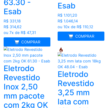
63.30 -
Esab
Esab
R$ 1.101,20
R$ 331,18
R$ 1.046,14
R$ 314,62
ou 10x de R$ 110,12
ou 7x de R$ 47,31
FRETE GRÁTIS
COMPRAR
MELHOR PREÇO
COMPRAR
Eletrodo
Eletrodo
Revestido
Revestido
Inox 2,50
3,25 mm
mm pacote
lata com
com 2kg OK