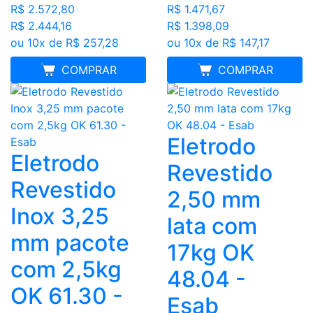
R$ 2.572,80
R$ 1.471,67
R$ 2.444,16
R$ 1.398,09
ou 10x de R$ 257,28
ou 10x de R$ 147,17
FRETE GRÁTIS
COMPRAR
FRETE GRÁTIS
COMPRAR
Eletrodo
Eletrodo
Revestido
Revestido
2,50 mm
Inox 3,25
lata com
mm pacote
17kg OK
com 2,5kg
48.04 -
OK 61.30 -
Esab