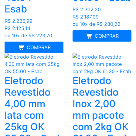
Esab
R$ 2.302,20
R$ 2.187,09
R$ 2.236,99
ou 10x de R$ 230,22
R$ 2.125,14
ou 10x de R$ 223,70
FRETE GRÁTIS
COMPRAR
FRETE GRÁTIS
COMPRAR
Eletrodo
Eletrodo
Revestido
Revestido
4,00 mm
Inox 2,00
lata com
mm pacote
25kg OK
com 2kg OK