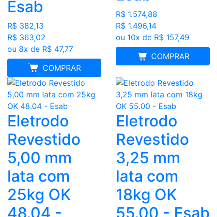
Esab
R$ 1.574,88
R$ 382,13
R$ 1.496,14
R$ 363,02
ou 10x de R$ 157,49
ou 8x de R$ 47,77
FRETE GRÁTIS
COMPRAR
MELHOR PREÇO
COMPRAR
Eletrodo
Eletrodo
Revestido
Revestido
5,00 mm
3,25 mm
lata com
lata com
25kg OK
18kg OK
48.04 -
55.00 - Esab