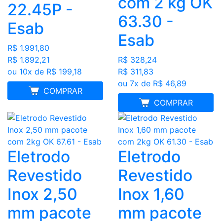
com 2 kg OK
22.45P -
63.30 -
Esab
Esab
R$ 1.991,80
R$ 1.892,21
R$ 328,24
ou 10x de R$ 199,18
R$ 311,83
ou 7x de R$ 46,89
FRETE GRÁTIS
COMPRAR
MELHOR PREÇO
COMPRAR
Eletrodo
Eletrodo
Revestido
Revestido
Inox 2,50
Inox 1,60
mm pacote
mm pacote