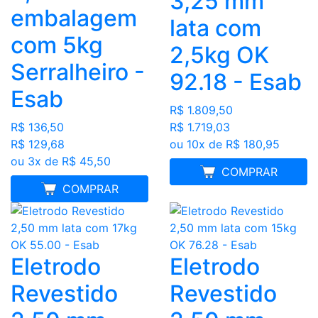
3,25 mm
embalagem
lata com
com 5kg
2,5kg OK
Serralheiro -
92.18 - Esab
Esab
R$ 1.809,50
R$ 1.719,03
R$ 136,50
ou 10x de R$ 180,95
R$ 129,68
ou 3x de R$ 45,50
FRETE GRÁTIS
COMPRAR
MELHOR PREÇO
COMPRAR
Eletrodo
Eletrodo
Revestido
Revestido