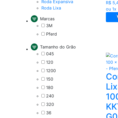
Roda Expansiva
R$ 5,
Roda Lixa
ou 1x
Marcas
3M
Pferd
Tamanho do Grão
045
120
1200
Co
150
Lix
180
10
240
KK
320
36
G0