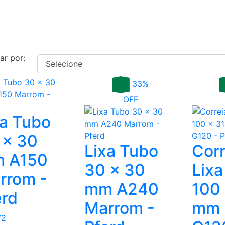
ar por:
33%
OFF
xa Tubo
 x 30
Lixa Tubo
Corr
 A150
30 x 30
Lixa
rrom -
mm A240
100
erd
Marrom -
mm 
72