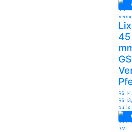
Li
45
mm
GS
Ve
Pf
R$ 14
R$ 13
ou 1x