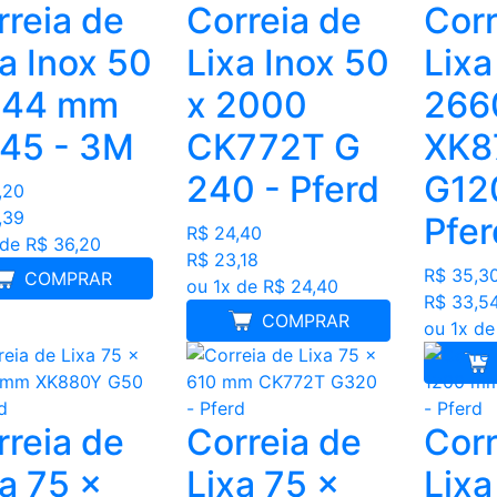
rreia de
Correia de
Corr
a Inox 50
Lixa Inox 50
Lixa
444 mm
x 2000
266
45 - 3M
CK772T G
XK8
240 - Pferd
G12
,20
,39
Pfer
R$ 24,40
 de R$ 36,20
R$ 23,18
R$ 35,3
COMPRAR
ou 1x de R$ 24,40
R$ 33,5
COMPRAR
ou 1x de
rreia de
Correia de
Corr
a 75 x
Lixa 75 x
Lixa