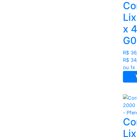
Co
Lix
x 
G0
R$ 36
R$ 34
ou 1x
Co
Lix