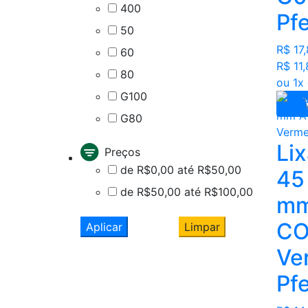
400
Pf
50
R$ 17
60
R$ 11
80
ou 1x
G100
G80
Li
Preços
de R$0,00 até R$50,00
45
de R$50,00 até R$100,00
mm
CO
Aplicar
Limpar
Ve
Pf