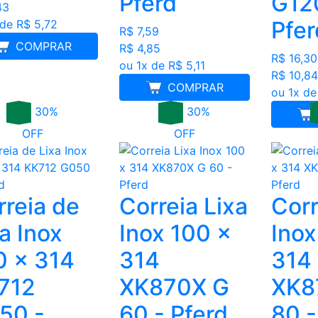
Pferd
G12
43
Pfer
 de R$ 5,72
R$ 7,59
COMPRAR
R$ 4,85
R$ 16,30
ou 1x de R$ 5,11
R$ 10,84
COMPRAR
ou 1x de
30%
30%
OFF
OFF
rreia de
Correia Lixa
Corr
a Inox
Inox 100 x
Inox
0 x 314
314
314
712
XK870X G
XK8
50 -
60 - Pferd
80 -