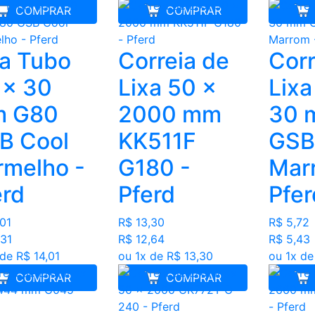
COMPRAR
COMPRAR
xa Tubo
Correia de
Corr
 x 30
Lixa 50 x
Lixa
 G80
2000 mm
30 
B Cool
KK511F
GSB
rmelho -
G180 -
Mar
erd
Pferd
Pfer
,01
R$ 13,30
R$ 5,72
,31
R$ 12,64
R$ 5,43
 de R$ 14,01
ou 1x de R$ 13,30
ou 1x de
COMPRAR
COMPRAR