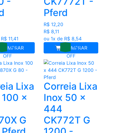
0 -
CK7772T -
d
Pferd
R$ 12,20
R$ 8,11
 R$ 11,41
ou 1x de R$ 8,54
30%
30%
COMPRAR
COMPRAR
OFF
OFF
eia Lixa
Correia Lixa
 100 x
Inox 50 x
444
70X G
CK772T G
 Pferd
1200 -