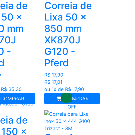
eia de
Correia de
 50 x
Lixa 50 x
0 mm
850 mm
70J
XK870J
0 -
G120 -
d
Pferd
0
R$ 17,90
4
R$ 17,01
 R$ 35,30
ou 1x de R$ 17,90
30%
COMPRAR
COMPRAR
OFF
eia de
 150 x