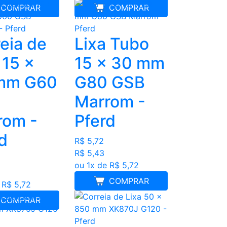
COMPRAR
COMPRAR
eia de
Lixa Tubo
 15 x
15 x 30 mm
mm G60
G80 GSB
Marrom -
rom -
Pferd
d
R$ 5,72
R$ 5,43
ou 1x de R$ 5,72
COMPRAR
 R$ 5,72
COMPRAR