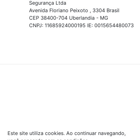
Segurança Ltda
Avenida Floriano Peixoto , 3304 Brasil
CEP 38400-704 Uberlandia - MG
CNPJ: 11685924000195 IE: 0015654480073
© COPYRIGHT 2021 - TODOS OS DIREITOS RESERVADOS.
Powered By
As ofertas, descontos, preços e condições de
pagamento apresentados são exclusivos para
compras online no site!
Em caso de divergência de
preços, prevalecerá o valor exibido no carrinho de
compras no momento da finalização. Note que tanto
os preços quanto o estoque estão sujeitos a
alterações sem aviso prévio.
Este site utiliza cookies. Ao continuar navegando,