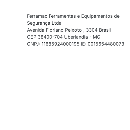
Ferramac Ferramentas e Equipamentos de
Segurança Ltda
Avenida Floriano Peixoto , 3304 Brasil
CEP 38400-704 Uberlandia - MG
CNPJ: 11685924000195 IE: 0015654480073
© COPYRIGHT 2021 - TODOS OS DIREITOS RESERVADOS.
Powered By
As ofertas, descontos, preços e condições de
pagamento apresentados são exclusivos para
compras online no site!
Em caso de divergência de
preços, prevalecerá o valor exibido no carrinho de
compras no momento da finalização. Note que tanto
os preços quanto o estoque estão sujeitos a