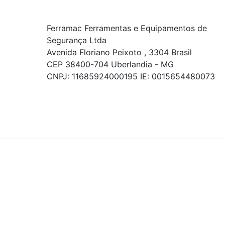
Ferramac Ferramentas e Equipamentos de
Segurança Ltda
Avenida Floriano Peixoto , 3304 Brasil
CEP 38400-704 Uberlandia - MG
CNPJ: 11685924000195 IE: 0015654480073
© COPYRIGHT 2021 - TODOS OS DIREITOS RESERVADOS.
Powered By
As ofertas, descontos, preços e condições de
pagamento apresentados são exclusivos para
compras online no site!
Em caso de divergência de
preços, prevalecerá o valor exibido no carrinho de
compras no momento da finalização. Note que tanto
os preços quanto o estoque estão sujeitos a