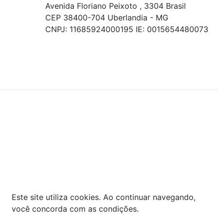
Avenida Floriano Peixoto , 3304 Brasil
CEP 38400-704 Uberlandia - MG
CNPJ: 11685924000195 IE: 0015654480073
© COPYRIGHT 2021 - TODOS OS DIREITOS RESERVADOS.
Powered By
As ofertas, descontos, preços e condições de
pagamento apresentados são exclusivos para
compras online no site!
Em caso de divergência de
preços, prevalecerá o valor exibido no carrinho de
compras no momento da finalização. Note que tanto
os preços quanto o estoque estão sujeitos a
alterações sem aviso prévio.
Este site utiliza cookies. Ao continuar navegando,
você concorda com as condições.