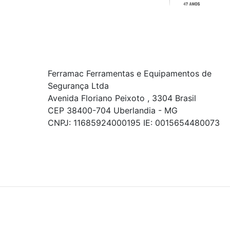
Ferramac Ferramentas e Equipamentos de
Segurança Ltda
Avenida Floriano Peixoto , 3304 Brasil
CEP 38400-704 Uberlandia - MG
CNPJ: 11685924000195 IE: 0015654480073
© COPYRIGHT 2021 - TODOS OS DIREITOS RESERVADOS.
Powered By
As ofertas, descontos, preços e condições de
pagamento apresentados são exclusivos para
compras online no site!
Em caso de divergência de