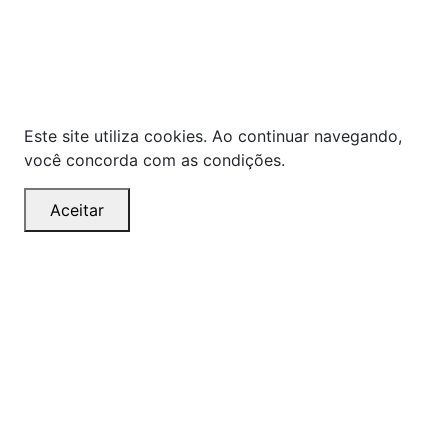
preços, prevalecerá o valor exibido no carrinho de
compras no momento da finalização. Note que tanto
os preços quanto o estoque estão sujeitos a
alterações sem aviso prévio.
Este site utiliza cookies. Ao continuar navegando,
você concorda com as condições.
Aceitar