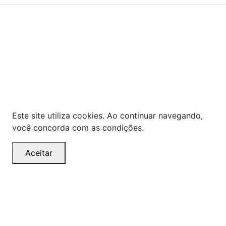
As ofertas, descontos, preços e condições de
pagamento apresentados são exclusivos para
compras online no site!
Em caso de divergência de
preços, prevalecerá o valor exibido no carrinho de
compras no momento da finalização. Note que tanto
os preços quanto o estoque estão sujeitos a
alterações sem aviso prévio.
Este site utiliza cookies. Ao continuar navegando,
você concorda com as condições.
Aceitar