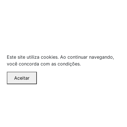
As ofertas, descontos, preços e condições de
pagamento apresentados são exclusivos para
compras online no site!
Em caso de divergência de
preços, prevalecerá o valor exibido no carrinho de
compras no momento da finalização. Note que tanto
os preços quanto o estoque estão sujeitos a
alterações sem aviso prévio.
Este site utiliza cookies. Ao continuar navegando,
você concorda com as condições.
Aceitar