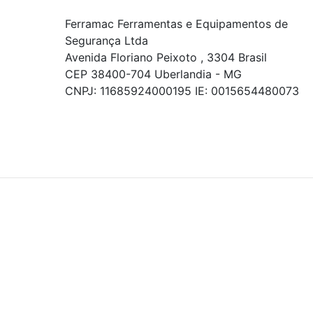
Ferramac Ferramentas e Equipamentos de
Segurança Ltda
Avenida Floriano Peixoto , 3304 Brasil
CEP 38400-704 Uberlandia - MG
CNPJ: 11685924000195 IE: 0015654480073
© COPYRIGHT 2021 - TODOS OS DIREITOS RESERVADOS.
Powered By
As ofertas, descontos, preços e condições de
pagamento apresentados são exclusivos para
compras online no site!
Em caso de divergência de
preços, prevalecerá o valor exibido no carrinho de
compras no momento da finalização. Note que tanto
os preços quanto o estoque estão sujeitos a
alterações sem aviso prévio.