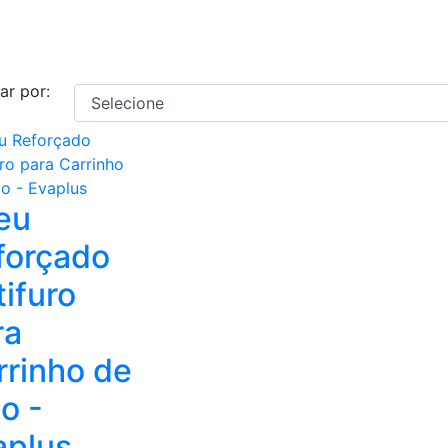
ar por:
eu
forçado
ifuro
ra
rrinho de
o -
aplus