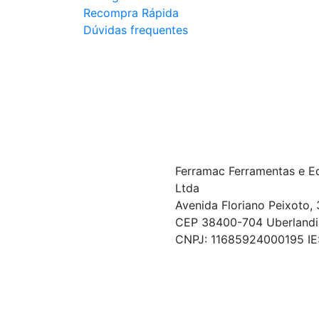
Recompra Rápida
Dúvidas frequentes
Ferramac Ferramentas e E
Ltda
Avenida Floriano Peixoto, 
CEP 38400-704 Uberlandi
CNPJ: 11685924000195 I
© COPYRIGHT 2021 - TODOS OS DIREITOS RESERVA
Powered By