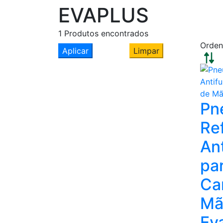
EVAPLUS
1
Produtos encontrados
Orden
Aplicar
Limpar
Pn
Re
Ant
pa
Ca
Mã
Ev