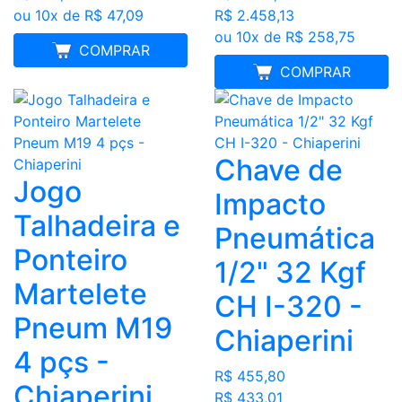
ou 10x de R$ 47,09
R$ 2.458,13
ou 10x de R$ 258,75
FRETE GRÁTIS
COMPRAR
MELHOR PREÇO
COMPRAR
Chave de
Jogo
Impacto
Talhadeira e
Pneumática
Ponteiro
1/2" 32 Kgf
Martelete
CH I-320 -
Pneum M19
Chiaperini
4 pçs -
R$ 455,80
Chiaperini
R$ 433,01