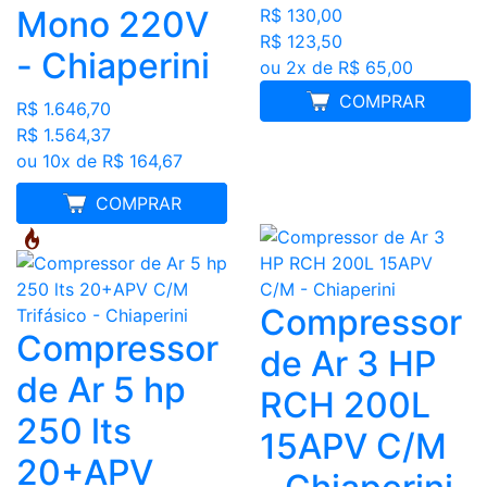
Mono 220V
R$ 130,00
R$ 123,50
- Chiaperini
ou 2x de R$ 65,00
COMPRAR
R$ 1.646,70
R$ 1.564,37
ou 10x de R$ 164,67
FRETE GRÁTIS
COMPRAR
Compressor
Compressor
de Ar 3 HP
de Ar 5 hp
RCH 200L
250 lts
15APV C/M
20+APV