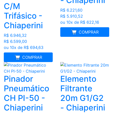
- Chiaperini
C/M
R$ 6.221,60
Trifásico -
R$ 5.910,52
ou 10x de R$ 622,16
Chiaperini
FRETE GRÁTIS
COMPRAR
R$ 6.946,32
R$ 6.599,00
ou 10x de R$ 694,63
MELHOR PREÇO
COMPRAR
Pinador
Elemento
Pneumático
Filtrante
CH PI-50 -
20m G1/G2
Chiaperini
- Chiaperini