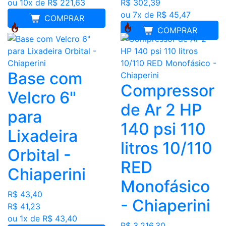
ou 10x de R$ 221,63
R$ 302,39
ou 7x de R$ 45,47
COMPRAR
COMPRAR
Base com
Compressor
Velcro 6"
de Ar 2 HP
para
140 psi 110
Lixadeira
litros 10/110
Orbital -
RED
Chiaperini
Monofásico
R$ 43,40
- Chiaperini
R$ 41,23
ou 1x de R$ 43,40
R$ 3.216,30