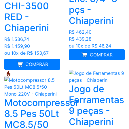
CHI-3500
pçs -
RED -
Chiaperini
Chiaperini
R$ 462,40
R$ 439,28
R$ 1.536,74
ou 10x de R$ 46,24
R$ 1.459,90
ou 10x de R$ 153,67
COMPRAR
FRETE GRÁTIS
COMPRAR
Jogo de
Ferramentas
Motocompressor
9 peças -
8.5 Pes 50Lt
Chiaperini
MC8.5/50