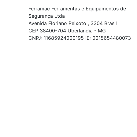
Ferramac Ferramentas e Equipamentos de
Segurança Ltda
Avenida Floriano Peixoto , 3304 Brasil
CEP 38400-704 Uberlandia - MG
CNPJ: 11685924000195 IE: 0015654480073
© COPYRIGHT 2021 - TODOS OS DIREITOS RESERVADOS.
Powered By
As ofertas, descontos, preços e condições de
pagamento apresentados são exclusivos para
compras online no site!
Em caso de divergência de
preços, prevalecerá o valor exibido no carrinho de
compras no momento da finalização. Note que tanto
os preços quanto o estoque estão sujeitos a
alterações sem aviso prévio.