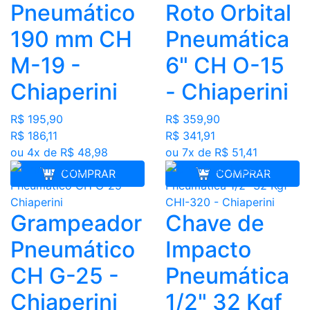
Pneumático
Roto Orbital
190 mm CH
Pneumática
M-19 -
6" CH O-15
Chiaperini
- Chiaperini
R$ 195,90
R$ 359,90
R$ 186,11
R$ 341,91
ou 4x de R$ 48,98
ou 7x de R$ 51,41
COMPRAR
COMPRAR
Grampeador
Chave de
Pneumático
Impacto
CH G-25 -
Pneumática
Chiaperini
1/2" 32 Kgf