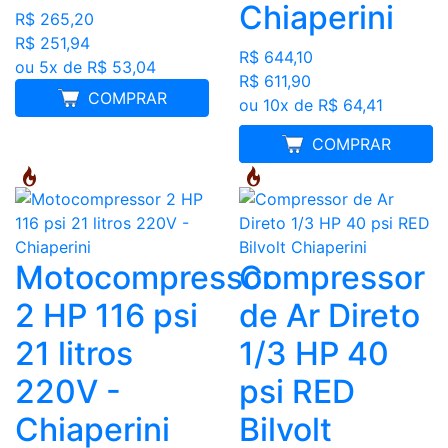
Chiaperini
R$ 265,20
R$ 251,94
R$ 644,10
ou 5x de R$ 53,04
R$ 611,90
COMPRAR
ou 10x de R$ 64,41
FRETE GRÁTIS
COMPRAR
Motocompressor
Compressor
2 HP 116 psi
de Ar Direto
21 litros
1/3 HP 40
220V -
psi RED
Chiaperini
Bilvolt