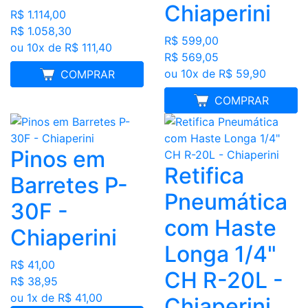
Chiaperini
R$ 1.114,00
R$ 1.058,30
R$ 599,00
ou 10x de R$ 111,40
R$ 569,05
ou 10x de R$ 59,90
FRETE GRÁTIS
COMPRAR
FRETE GRÁTIS
COMPRAR
Pinos em
Retifica
Barretes P-
Pneumática
30F -
com Haste
Chiaperini
Longa 1/4"
R$ 41,00
CH R-20L -
R$ 38,95
ou 1x de R$ 41,00
Chiaperini