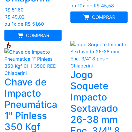
ou 10x de R$ 45,58
R$ 51,60
R$ 49,02
FRETE GRÁTIS
COMPRAR
ou 1x de R$ 51,60
MELHOR PREÇO
COMPRAR
Jogo
Chave de
Soquete
Impacto
Impacto
Pneumática
Sextavado
1" Pinless
26-38 mm
350 Kgf
Enc. 3/4" 8