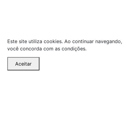
preços, prevalecerá o valor exibido no carrinho de
compras no momento da finalização. Note que tanto
os preços quanto o estoque estão sujeitos a
alterações sem aviso prévio.
Este site utiliza cookies. Ao continuar navegando,
você concorda com as condições.
Aceitar