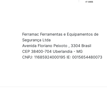
Ferramac Ferramentas e Equipamentos de
Segurança Ltda
Avenida Floriano Peixoto , 3304 Brasil
CEP 38400-704 Uberlandia - MG
CNPJ: 11685924000195 IE: 0015654480073
© COPYRIGHT 2021 - TODOS OS DIREITOS RESERVADOS.
Powered By
As ofertas, descontos, preços e condições de
pagamento apresentados são exclusivos para
compras online no site!
Em caso de divergência de