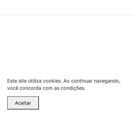
Powered By
As ofertas, descontos, preços e condições de
pagamento apresentados são exclusivos para
compras online no site!
Em caso de divergência de
preços, prevalecerá o valor exibido no carrinho de
compras no momento da finalização. Note que tanto
os preços quanto o estoque estão sujeitos a
alterações sem aviso prévio.
Este site utiliza cookies. Ao continuar navegando,
você concorda com as condições.
Aceitar