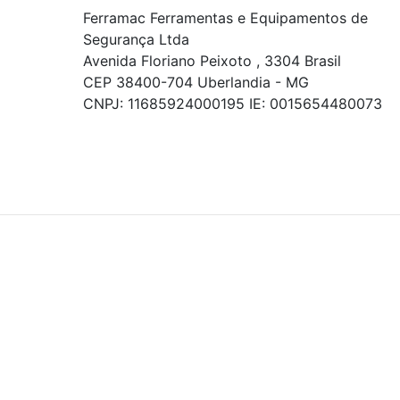
Ferramac Ferramentas e Equipamentos de
Segurança Ltda
Avenida Floriano Peixoto , 3304 Brasil
CEP 38400-704 Uberlandia - MG
CNPJ: 11685924000195 IE: 0015654480073
© COPYRIGHT 2021 - TODOS OS DIREITOS RESERVADOS.
Powered By
As ofertas, descontos, preços e condições de
pagamento apresentados são exclusivos para
compras online no site!
Em caso de divergência de
preços, prevalecerá o valor exibido no carrinho de
compras no momento da finalização. Note que tanto
os preços quanto o estoque estão sujeitos a
alterações sem aviso prévio.