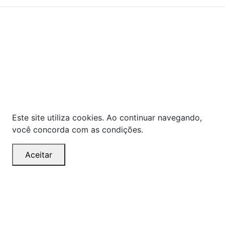
As ofertas, descontos, preços e condições de
pagamento apresentados são exclusivos para
compras online no site!
Em caso de divergência de
preços, prevalecerá o valor exibido no carrinho de
compras no momento da finalização. Note que tanto
os preços quanto o estoque estão sujeitos a
alterações sem aviso prévio.
Este site utiliza cookies. Ao continuar navegando,
você concorda com as condições.
Aceitar