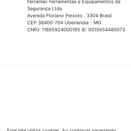
Ferramac Ferramentas e Equipamentos de
Segurança Ltda
Avenida Floriano Peixoto , 3304 Brasil
CEP 38400-704 Uberlandia - MG
CNPJ: 11685924000195 IE: 0015654480073
© COPYRIGHT 2021 - TODOS OS DIREITOS RESERVADOS.
Powered By
As ofertas, descontos, preços e condições de
pagamento apresentados são exclusivos para
compras online no site!
Em caso de divergência de
preços, prevalecerá o valor exibido no carrinho de
compras no momento da finalização. Note que tanto
os preços quanto o estoque estão sujeitos a
alterações sem aviso prévio.
Este site utiliza cookies. Ao continuar navegando,