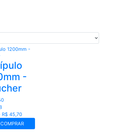
ípulo
0mm -
ucher
50
8
 R$ 45,70
COMPRAR