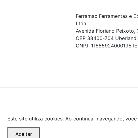
Ferramac Ferramentas e E
Ltda
Avenida Floriano Peixoto, 
CEP 38400-704 Uberlandi
CNPJ: 11685924000195 I
© COPYRIGHT 2021 - TODOS OS DIREITOS RESERVA
Powered By
As ofertas, descontos, preços e condições de pagamen
valor exibido no carrinho de compras no momento da fina
Este site utiliza cookies. Ao continuar navegando, vo
Aceitar