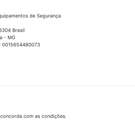
quipamentos de Segurança
3304 Brasil
a - MG
E: 0015654480073
DOS.
to apresentados são exclusivos para compras online no s
lização. Note que tanto os preços quanto o estoque estão 
cê concorda com as condições.