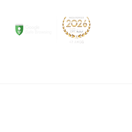
ite!
Em caso de divergência de preços, prevalecerá o
sujeitos a alterações sem aviso prévio.