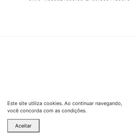
© COPYRIGHT 2021 - TODOS OS DIREITOS RESERVADOS.
Powered By
As ofertas, descontos, preços e condições de
pagamento apresentados são exclusivos para
compras online no site!
Em caso de divergência de
preços, prevalecerá o valor exibido no carrinho de
compras no momento da finalização. Note que tanto
os preços quanto o estoque estão sujeitos a
alterações sem aviso prévio.
Este site utiliza cookies. Ao continuar navegando,
você concorda com as condições.
Aceitar