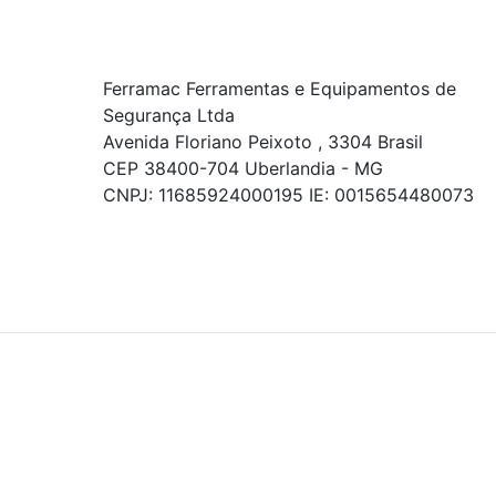
Ferramac Ferramentas e Equipamentos de
Segurança Ltda
Avenida Floriano Peixoto , 3304 Brasil
CEP 38400-704 Uberlandia - MG
CNPJ: 11685924000195 IE: 0015654480073
© COPYRIGHT 2021 - TODOS OS DIREITOS RESERVADOS.
Powered By
As ofertas, descontos, preços e condições de
pagamento apresentados são exclusivos para
compras online no site!
Em caso de divergência de
preços, prevalecerá o valor exibido no carrinho de
compras no momento da finalização. Note que tanto