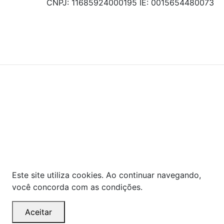
CNPJ: 11685924000195 IE: 0015654480073
© COPYRIGHT 2021 - TODOS OS DIREITOS RESERVADOS.
Powered By
As ofertas, descontos, preços e condições de
pagamento apresentados são exclusivos para
compras online no site!
Em caso de divergência de
preços, prevalecerá o valor exibido no carrinho de
compras no momento da finalização. Note que tanto
os preços quanto o estoque estão sujeitos a
alterações sem aviso prévio.
Este site utiliza cookies. Ao continuar navegando,
você concorda com as condições.
Aceitar