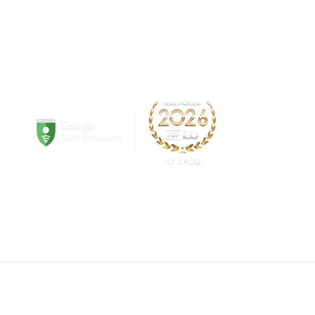
ite!
Em caso de divergência de preços, prevalecerá o
sujeitos a alterações sem aviso prévio.