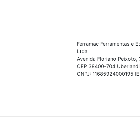
Ferramac Ferramentas e E
Ltda
Avenida Floriano Peixoto, 
CEP 38400-704 Uberlandi
CNPJ: 11685924000195 I
© COPYRIGHT 2021 - TODOS OS DIREITOS RESERVA
Powered By
As ofertas, descontos, preços e condições de pagamen
valor exibido no carrinho de compras no momento da fina