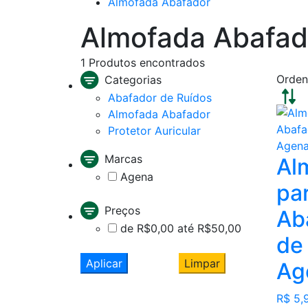
Almofada Abafador
Almofada Abafad
1
Produtos encontrados
Orden
Categorias
Abafador de Ruídos
Almofada Abafador
Protetor Auricular
Marcas
Al
Agena
pa
Preços
Ab
de R$0,00 até R$50,00
de
Aplicar
Limpar
Ag
R$ 5,