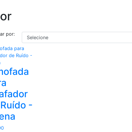
or
ar por:
mofada
ra
afador
 Ruído -
ena
90