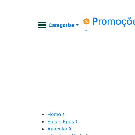
Promoçõ
Categorias
Home
Epis e Epcs
Auricular