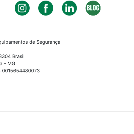
quipamentos de Segurança
3304 Brasil
a - MG
E: 0015654480073
DOS.
to apresentados são exclusivos para compras online no s
lização. Note que tanto os preços quanto o estoque estão 