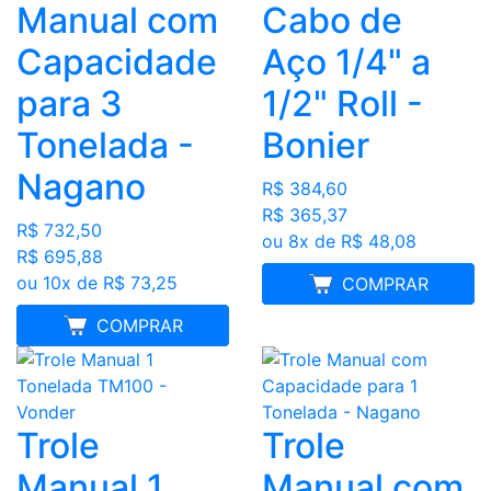
Manual com
Cabo de
Capacidade
Aço 1/4" a
para 3
1/2" Roll -
Tonelada -
Bonier
Nagano
R$ 384,60
R$ 365,37
R$ 732,50
ou 8x de R$ 48,08
R$ 695,88
ou 10x de R$ 73,25
FRETE GRÁTIS
COMPRAR
FRETE GRÁTIS
COMPRAR
Trole
Trole
Manual 1
Manual com