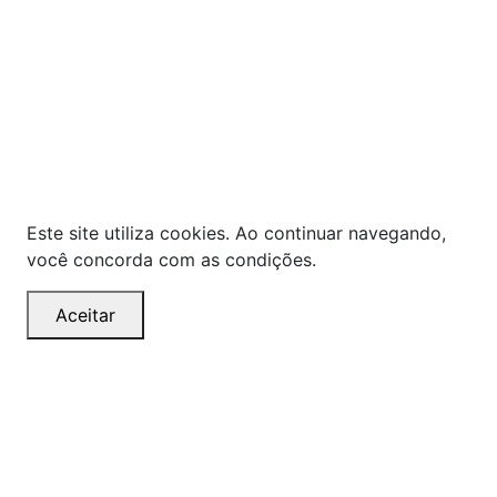
As ofertas, descontos, preços e condições de
pagamento apresentados são exclusivos para
compras online no site!
Em caso de divergência de
preços, prevalecerá o valor exibido no carrinho de
compras no momento da finalização. Note que tanto
os preços quanto o estoque estão sujeitos a
alterações sem aviso prévio.
Este site utiliza cookies. Ao continuar navegando,
você concorda com as condições.
Aceitar