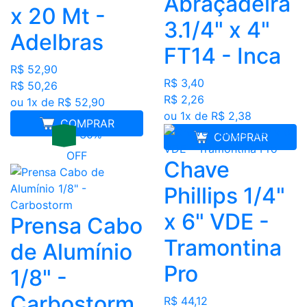
Abraçadeira
x 20 Mt -
3.1/4" x 4"
Adelbras
FT14 - Inca
R$ 52,90
R$ 3,40
R$ 50,26
R$ 2,26
ou 1x de R$ 52,90
ou 1x de R$ 2,38
COMPRAR
30%
COMPRAR
OFF
Chave
Phillips 1/4"
x 6" VDE -
Prensa Cabo
Tramontina
de Alumínio
Pro
1/8" -
Carbostorm
R$ 44,12